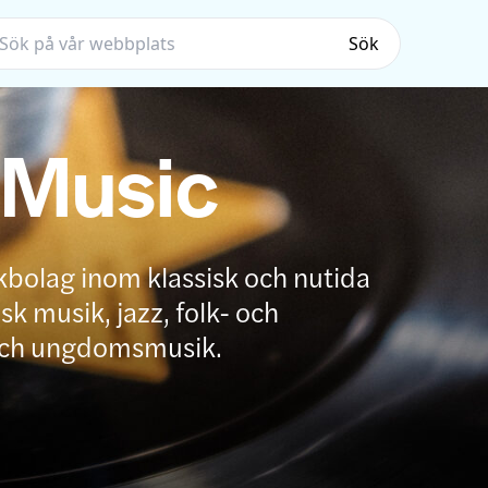
Sök
 Music
kbolag inom klassisk och nutida
k musik, jazz, folk- och
och ungdomsmusik.