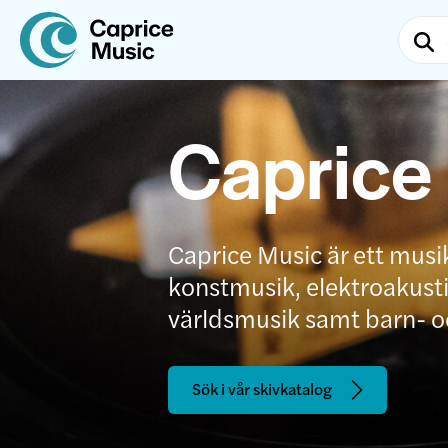
Caprice
Caprice Music är ett musi
konstmusik, elektroakustis
världsmusik samt barn- 
Sök i vår skivkatalog