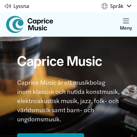
Lyssna
Språk
Meny
Caprice Music
Caprice Music är ett musikbolag
inom klassisk och nutida konstmusik,
elektroakustisk musik, jazz, folk- och
världsmusik samt barn- och
ungdomsmusik.